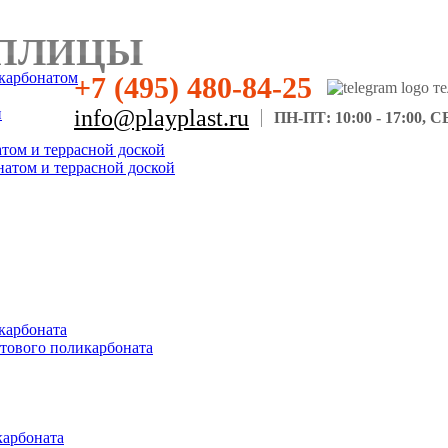
ПЛИЦЫ
карбонатом
+7 (495) 480-84-25
н
info@playplast.ru
ПН-ПТ: 10:00 - 17:00, СБ
атом и террасной доской
натом и террасной доской
карбоната
отового поликарбоната
карбоната