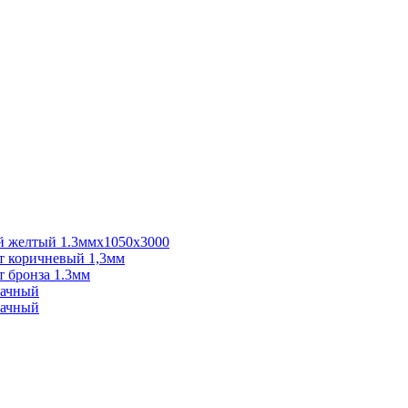
 желтый 1.3ммх1050х3000
 коричневый 1,3мм
 бронза 1.3мм
рачный
рачный