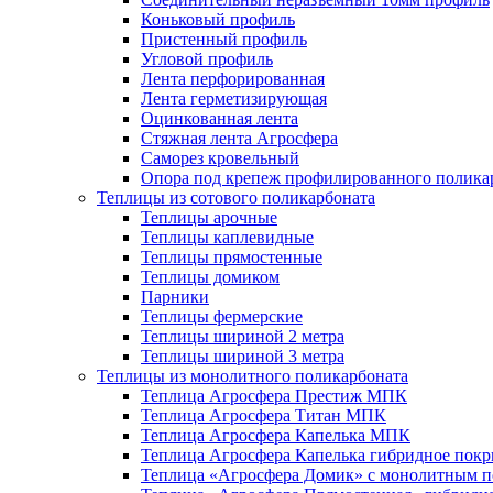
Коньковый профиль
Пристенный профиль
Угловой профиль
Лента перфорированная
Лента герметизирующая
Оцинкованная лента
Стяжная лента Агросфера
Саморез кровельный
Опора под крепеж профилированного полика
Теплицы из сотового поликарбоната
Теплицы арочные
Теплицы каплевидные
Теплицы прямостенные
Теплицы домиком
Парники
Теплицы фермерские
Теплицы шириной 2 метра
Теплицы шириной 3 метра
Теплицы из монолитного поликарбоната
Теплица Агросфера Престиж МПК
Теплица Агросфера Титан МПК
Теплица Агросфера Капелька МПК
Теплица Агросфера Капелька гибридное пок
Теплица «Агросфера Домик» с монолитным по