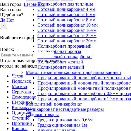
Поликарбонат для теплицы
Ваш город:
Щербинка
Сотовый поликарбонат 4 мм
Ваш город
Сотовый поликарбонат 6 мм
Щербинка?
Сотовый поликарбонат 8 мм
Да
Нет
Сотовый поликарбонат 10 мм
×
Сотовый поликарбонат 16мм
Сотовый поликарбонат 25мм
Выберите город
Сотовый поликарбонат 20мм
Поликарбонат прозрачный
Поиск:
Поликарбонат бронза
Коричневый поликарбонат
По данному запросу ни одного
Поликарбонат желтый
города не найдено!
Поликарбонат зеленый
Монолитный поликарбонат профилированный
Чехов
Профилированный поликарбонат монолитный
Подольск
Профилированный монолитный поликарбонат
Москва
Профилированный монолитный поликарбонат
Серпухов
Профилированный поликарбонат 0.8мм проз
Домодедово
Профилированный поликарбонат 1.3мм проз
Щербинка
Монолитный поликарбонат
Климовск
Поликарбонат нестандартные размеры
Одинцово
Садовые товары
Ступино
Грядка оцинкованная 0,65м
Протвино
Грядка оцинкованная 1м
Кашира
Клумба для цветов