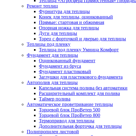
Теплица «Агросфера Прямостенная» гибридн
Ремонт теплиц
Фурнитура для теплицы
Конек для теплицы, оцинкованный
Прямые: стартовая и обжимная
Опорная ножка для теплицы
Дуги для теплицы
Торец с форточкой и дверью для теплицы
Теплицы под пленку
Теплица под пленку Умница Комфорт
Фундамент для теплицы
Оцинкованный фундамент
Фундамент из бруса
Фундамент пластиковый
Заглушки для пластикового фундамента
Автополив для теплицы
Капельная система полива без автоматики
Расширительный комплект для полива
Таймер полива
Автоматическое проветривание теплицы
Торцевой блок ПроВетер 500
Торцевой блок ПроВетер 800
Термопривод для теплицы
Дополнительная форточка для теплицы
Полипропилен листовой