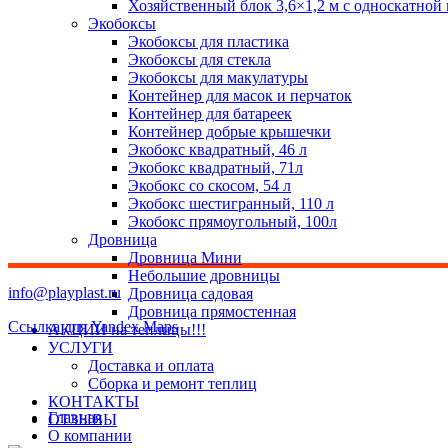
Хозяйственный блок 3,6×1,2 м с односкатной
Экобоксы
Экобоксы для пластика
Экобоксы для стекла
Экобоксы для макулатуры
Контейнер для масок и перчаток
Контейнер для батареек
Контейнер добрые крышечки
Экобокс квадратный, 46 л
Экобокс квадратный, 71л
Экобокс со скосом, 54 л
Экобокс шестигранный, 110 л
Экобокс прямоугольный, 100л
Дровница
Дровница Мини
Небольшие дровницы
info@playplast.ru
Дровница садовая
Дровница прямостенная
Ссылка для Yandex Maps
АКЦИИ на теплицы!!!
УСЛУГИ
Доставка и оплата
Сборка и ремонт теплиц
КОНТАКТЫ
Главная
ОТЗЫВЫ
О компании