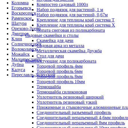
Коломна
Компостер садовый 1000л
Егорьевск
Набор подвязок для растений, 1 м
Воскресенск
Набор подвязок для растений, 0,67м
Раменское
Крепление для теплицы краб система Т
Шатура
Крепление для теплицы краб система Х
Орехово-Зуево
Лопата снеговая из поликарбоната
Дмитров
Садовые скамейки и столы
Клин
Скамейка для дачи
Солнечногорск
Садовая арка из металла
Волоколамск
Металлическая скамейка Дружба
Можайск
Стол для дачи
Малоярославец
Комплектующие для поликарбоната
Дубна
Торцевой профиль 4мм
Калуга
Торцевой профиль 6мм
Переславль-Залесский
Торцевой профиль 8мм
Торцевой профиль 10мм
Термошайба
Термошайба силиконовая
Уплотнитель резиновый широкий
Уплотнитель резиновый узкий
Прижимные и стыковочные алюминиевые пл
Соединительный разъемный профиль
Соединительный неразъемный 4-6мм профил
Соединительный неразъемный 8мм профиль
Соединительный неразъемный 10мм профиль