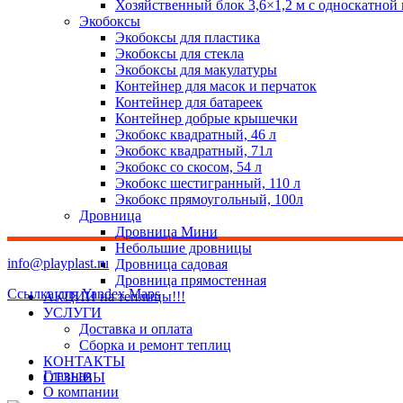
Хозяйственный блок 3,6×1,2 м с односкатной
Экобоксы
Экобоксы для пластика
Экобоксы для стекла
Экобоксы для макулатуры
Контейнер для масок и перчаток
Контейнер для батареек
Контейнер добрые крышечки
Экобокс квадратный, 46 л
Экобокс квадратный, 71л
Экобокс со скосом, 54 л
Экобокс шестигранный, 110 л
Экобокс прямоугольный, 100л
Дровница
Дровница Мини
Небольшие дровницы
info@playplast.ru
Дровница садовая
Дровница прямостенная
Ссылка для Yandex Maps
АКЦИИ на теплицы!!!
УСЛУГИ
Доставка и оплата
Сборка и ремонт теплиц
КОНТАКТЫ
Главная
ОТЗЫВЫ
О компании