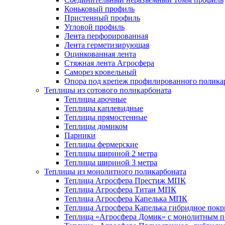
Коньковый профиль
Пристенный профиль
Угловой профиль
Лента перфорированная
Лента герметизирующая
Оцинкованная лента
Стяжная лента Агросфера
Саморез кровельный
Опора под крепеж профилированного полика
Теплицы из сотового поликарбоната
Теплицы арочные
Теплицы каплевидные
Теплицы прямостенные
Теплицы домиком
Парники
Теплицы фермерские
Теплицы шириной 2 метра
Теплицы шириной 3 метра
Теплицы из монолитного поликарбоната
Теплица Агросфера Престиж МПК
Теплица Агросфера Титан МПК
Теплица Агросфера Капелька МПК
Теплица Агросфера Капелька гибридное пок
Теплица «Агросфера Домик» с монолитным по