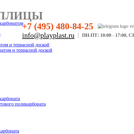
ПЛИЦЫ
карбонатом
+7 (495) 480-84-25
н
info@playplast.ru
ПН-ПТ: 10:00 - 17:00, СБ
атом и террасной доской
натом и террасной доской
карбоната
отового поликарбоната
карбоната