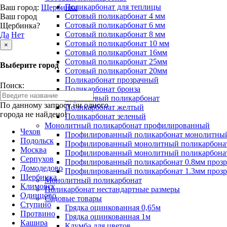
Поликарбонат для теплицы
Ваш город:
Щербинка
Сотовый поликарбонат 4 мм
Ваш город
Сотовый поликарбонат 6 мм
Щербинка?
Сотовый поликарбонат 8 мм
Да
Нет
Сотовый поликарбонат 10 мм
×
Сотовый поликарбонат 16мм
Сотовый поликарбонат 25мм
Выберите город
Сотовый поликарбонат 20мм
Поликарбонат прозрачный
Поиск:
Поликарбонат бронза
Коричневый поликарбонат
По данному запросу ни одного
Поликарбонат желтый
города не найдено!
Поликарбонат зеленый
Монолитный поликарбонат профилированный
Чехов
Профилированный поликарбонат монолитный
Подольск
Профилированный монолитный поликарбонат
Москва
Профилированный монолитный поликарбонат
Серпухов
Профилированный поликарбонат 0.8мм проз
Домодедово
Профилированный поликарбонат 1.3мм проз
Щербинка
Монолитный поликарбонат
Климовск
Поликарбонат нестандартные размеры
Одинцово
Садовые товары
Ступино
Грядка оцинкованная 0,65м
Протвино
Грядка оцинкованная 1м
Кашира
Клумба для цветов