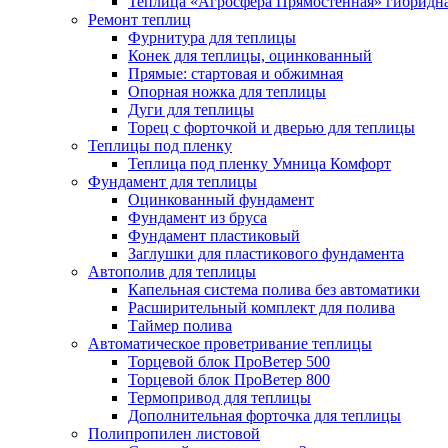
Теплица «Агросфера Прямостенная» гибридн
Ремонт теплиц
Фурнитура для теплицы
Конек для теплицы, оцинкованный
Прямые: стартовая и обжимная
Опорная ножка для теплицы
Дуги для теплицы
Торец с форточкой и дверью для теплицы
Теплицы под пленку
Теплица под пленку Умница Комфорт
Фундамент для теплицы
Оцинкованный фундамент
Фундамент из бруса
Фундамент пластиковый
Заглушки для пластикового фундамента
Автополив для теплицы
Капельная система полива без автоматики
Расширительный комплект для полива
Таймер полива
Автоматическое проветривание теплицы
Торцевой блок ПроВетер 500
Торцевой блок ПроВетер 800
Термопривод для теплицы
Дополнительная форточка для теплицы
Полипропилен листовой