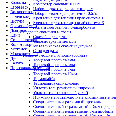
Коломна
Компостер садовый 1000л
Егорьевск
Набор подвязок для растений, 1 м
Воскресенск
Набор подвязок для растений, 0,67м
Раменское
Крепление для теплицы краб система Т
Шатура
Крепление для теплицы краб система Х
Орехово-Зуево
Лопата снеговая из поликарбоната
Дмитров
Садовые скамейки и столы
Клин
Скамейка для дачи
Солнечногорск
Садовая арка из металла
Волоколамск
Металлическая скамейка Дружба
Можайск
Стол для дачи
Малоярославец
Комплектующие для поликарбоната
Дубна
Торцевой профиль 4мм
Калуга
Торцевой профиль 6мм
Переславль-Залесский
Торцевой профиль 8мм
Торцевой профиль 10мм
Термошайба
Термошайба силиконовая
Уплотнитель резиновый широкий
Уплотнитель резиновый узкий
Прижимные и стыковочные алюминиевые пл
Соединительный разъемный профиль
Соединительный неразъемный 4-6мм профил
Соединительный неразъемный 8мм профиль
Соединительный неразъемный 10мм профиль