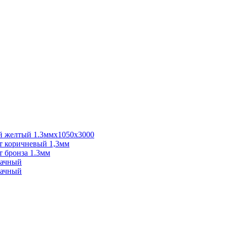
 желтый 1.3ммх1050х3000
 коричневый 1,3мм
 бронза 1.3мм
рачный
рачный