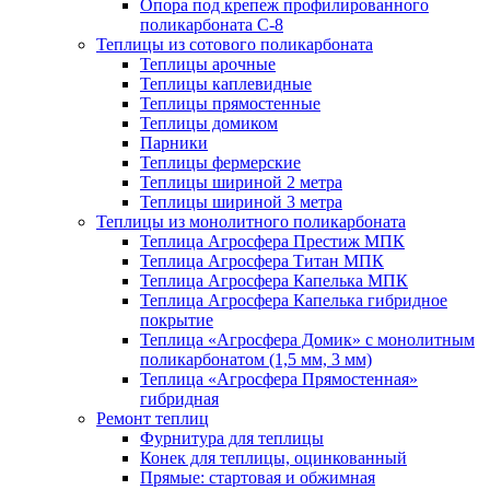
Опора под крепеж профилированного
поликарбоната С-8
Теплицы из сотового поликарбоната
Теплицы арочные
Теплицы каплевидные
Теплицы прямостенные
Теплицы домиком
Парники
Теплицы фермерские
Теплицы шириной 2 метра
Теплицы шириной 3 метра
Теплицы из монолитного поликарбоната
Теплица Агросфера Престиж МПК
Теплица Агросфера Титан МПК
Теплица Агросфера Капелька МПК
Теплица Агросфера Капелька гибридное
покрытие
Теплица «Агросфера Домик» с монолитным
поликарбонатом (1,5 мм, 3 мм)
Теплица «Агросфера Прямостенная»
гибридная
Ремонт теплиц
Фурнитура для теплицы
Конек для теплицы, оцинкованный
Прямые: стартовая и обжимная