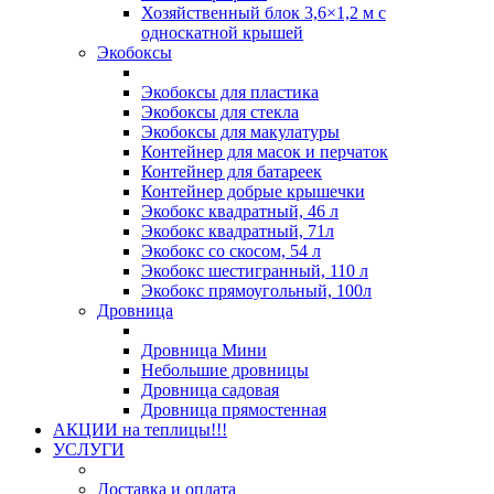
Хозяйственный блок 3,6×1,2 м с
односкатной крышей
Экобоксы
Экобоксы для пластика
Экобоксы для стекла
Экобоксы для макулатуры
Контейнер для масок и перчаток
Контейнер для батареек
Контейнер добрые крышечки
Экобокс квадратный, 46 л
Экобокс квадратный, 71л
Экобокс со скосом, 54 л
Экобокс шестигранный, 110 л
Экобокс прямоугольный, 100л
Дровница
Дровница Мини
Небольшие дровницы
Дровница садовая
Дровница прямостенная
АКЦИИ на теплицы!!!
УСЛУГИ
Доставка и оплата