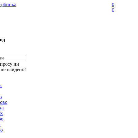
рбинка
0
0
од
апросу ни
 не найдено!
к
в
ово
ка
ск
во
о
но