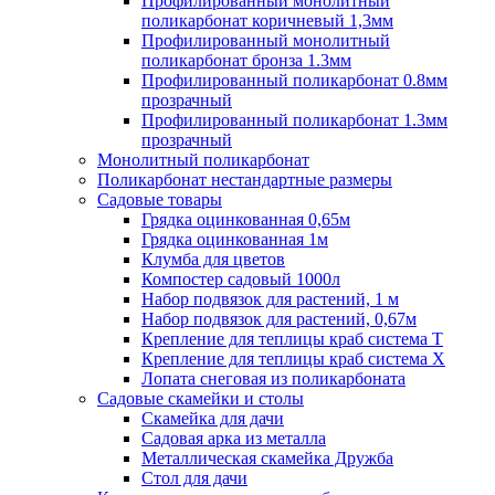
Профилированный монолитный
поликарбонат коричневый 1,3мм
Профилированный монолитный
поликарбонат бронза 1.3мм
Профилированный поликарбонат 0.8мм
прозрачный
Профилированный поликарбонат 1.3мм
прозрачный
Монолитный поликарбонат
Поликарбонат нестандартные размеры
Садовые товары
Грядка оцинкованная 0,65м
Грядка оцинкованная 1м
Клумба для цветов
Компостер садовый 1000л
Набор подвязок для растений, 1 м
Набор подвязок для растений, 0,67м
Крепление для теплицы краб система Т
Крепление для теплицы краб система Х
Лопата снеговая из поликарбоната
Садовые скамейки и столы
Скамейка для дачи
Садовая арка из металла
Металлическая скамейка Дружба
Стол для дачи