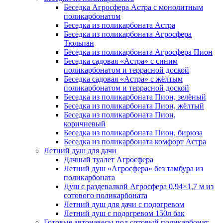
Беседка Агросфера Астра с монолитным
поликарбонатом
Беседка из поликарбоната Астра
Беседка из поликарбоната Агросфера
Тюльпан
Беседка из поликарбоната Агросфера Пион
Беседка садовая «Астра» с синим
поликарбонатом и террасной доской
Беседка садовая «Астра» с жёлтым
поликарбонатом и террасной доской
Беседка из поликарбоната Пион, зелёный
Беседка из поликарбоната Пион, жёлтый
Беседка из поликарбоната Пион,
коричневый
Беседка из поликарбоната Пион, бирюза
Беседка из поликарбоната комфорт Астра
Летний душ для дачи
Дачный туалет Агросфера
Летний душ «Агросфера» без тамбура из
поликарбоната
Душ с раздевалкой Агросфера 0,94×1,7 м из
сотового поликарбоната
Летний душ для дачи с подогревом
Летний душ с подогревом 150л бак
Готовые автонавесы под сотовый поликарбонат