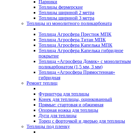
Парники
Теплицы фермерские
Теплицы шириной 2 метра
Теплицы шириной 3 метра
Теплицы из монолитного поликарбоната
Теплица Агросфера Престиж МПК
Теплица Агросфера Титан МПК
Теплица Агросфера Капелька МПК
Теплица Агросфера Капелька гибридное
покрытие
Теплица «Агросфера Домик» с монолитным
поликарбонатом (1,5 мм, 3 мм)
Теплица «Агросфера Прямостенная»
гибридная
Ремонт теплиц
Фурнитура для теплицы
Конек для теплицы, оцинкованный
Прямые: стартовая и обжимная
Опорная ножка для теплицы
Дуги для теплицы
Торец с форточкой и дверью для теплицы
Теплицы под пленку