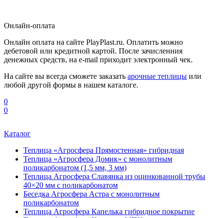
Онлайн-оплата
Онлайн оплата на сайте PlayPlast.ru. Оплатить можно
дебетовой или кредитной картой. После зачисленния
денежных средств, на e-mail приходит электронный чек.
На сайте вы всегда сможете заказать
арочные теплицы
или
любой другой формы в нашем каталоге.
0
0
Каталог
Теплица «Агросфера Прямостенная» гибридная
Теплица «Агросфера Домик» с монолитным
поликарбонатом (1,5 мм, 3 мм)
Теплица Агросфера Славянка из оцинкованной трубы
40×20 мм с поликарбонатом
Беседка Агросфера Астра с монолитным
поликарбонатом
Теплица Агросфера Капелька гибридное покрытие