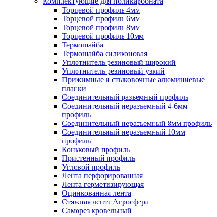
Комплектующие для поликарбоната
Торцевой профиль 4мм
Торцевой профиль 6мм
Торцевой профиль 8мм
Торцевой профиль 10мм
Термошайба
Термошайба силиконовая
Уплотнитель резиновый широкий
Уплотнитель резиновый узкий
Прижимные и стыковочные алюминиевые
планки
Соединительный разъемный профиль
Соединительный неразъемный 4-6мм
профиль
Соединительный неразъемный 8мм профиль
Соединительный неразъемный 10мм
профиль
Коньковый профиль
Пристенный профиль
Угловой профиль
Лента перфорированная
Лента герметизирующая
Оцинкованная лента
Стяжная лента Агросфера
Саморез кровельный