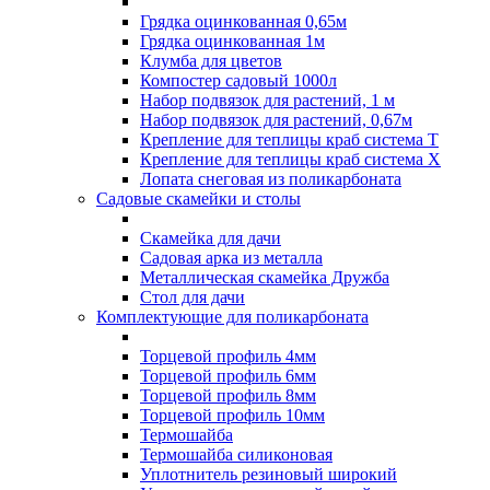
Грядка оцинкованная 0,65м
Грядка оцинкованная 1м
Клумба для цветов
Компостер садовый 1000л
Набор подвязок для растений, 1 м
Набор подвязок для растений, 0,67м
Крепление для теплицы краб система Т
Крепление для теплицы краб система Х
Лопата снеговая из поликарбоната
Садовые скамейки и столы
Скамейка для дачи
Садовая арка из металла
Металлическая скамейка Дружба
Стол для дачи
Комплектующие для поликарбоната
Торцевой профиль 4мм
Торцевой профиль 6мм
Торцевой профиль 8мм
Торцевой профиль 10мм
Термошайба
Термошайба силиконовая
Уплотнитель резиновый широкий