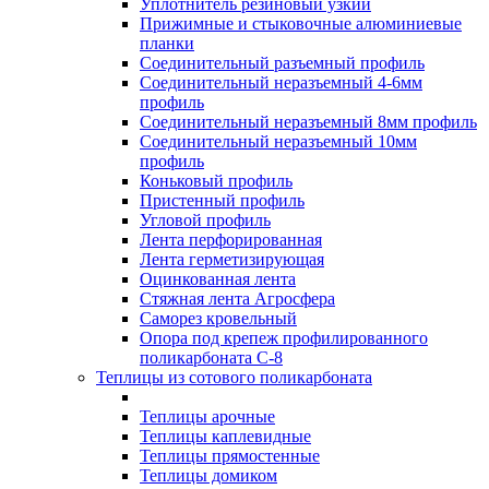
Уплотнитель резиновый узкий
Прижимные и стыковочные алюминиевые
планки
Соединительный разъемный профиль
Соединительный неразъемный 4-6мм
профиль
Соединительный неразъемный 8мм профиль
Соединительный неразъемный 10мм
профиль
Коньковый профиль
Пристенный профиль
Угловой профиль
Лента перфорированная
Лента герметизирующая
Оцинкованная лента
Стяжная лента Агросфера
Саморез кровельный
Опора под крепеж профилированного
поликарбоната С-8
Теплицы из сотового поликарбоната
Теплицы арочные
Теплицы каплевидные
Теплицы прямостенные
Теплицы домиком