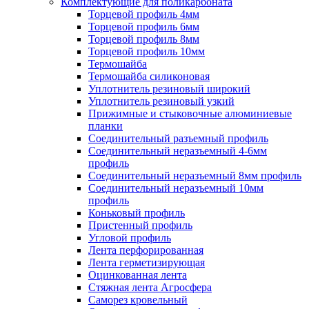
Комплектующие для поликарбоната
Торцевой профиль 4мм
Торцевой профиль 6мм
Торцевой профиль 8мм
Торцевой профиль 10мм
Термошайба
Термошайба силиконовая
Уплотнитель резиновый широкий
Уплотнитель резиновый узкий
Прижимные и стыковочные алюминиевые
планки
Соединительный разъемный профиль
Соединительный неразъемный 4-6мм
профиль
Соединительный неразъемный 8мм профиль
Соединительный неразъемный 10мм
профиль
Коньковый профиль
Пристенный профиль
Угловой профиль
Лента перфорированная
Лента герметизирующая
Оцинкованная лента
Стяжная лента Агросфера
Саморез кровельный