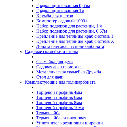
Грядка оцинкованная 0,65м
Грядка оцинкованная 1м
Клумба для цветов
Компостер садовый 1000л
Набор подвязок для растений, 1 м
Набор подвязок для растений, 0,67м
Крепление для теплицы краб система Т
Крепление для теплицы краб система Х
Лопата снеговая из поликарбоната
Садовые скамейки и столы
Скамейка для дачи
Садовая арка из металла
Металлическая скамейка Дружба
Стол для дачи
Комплектующие для поликарбоната
Торцевой профиль 4мм
Торцевой профиль 6мм
Торцевой профиль 8мм
Торцевой профиль 10мм
Термошайба
Термошайба силиконовая
Уплотнитель резиновый широкий