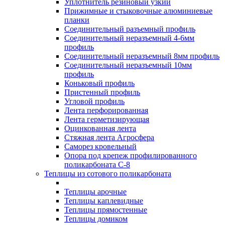
Уплотнитель резиновый узкий
Прижимные и стыковочные алюминиевые
планки
Соединительный разъемный профиль
Соединительный неразъемный 4-6мм
профиль
Соединительный неразъемный 8мм профиль
Соединительный неразъемный 10мм
профиль
Коньковый профиль
Пристенный профиль
Угловой профиль
Лента перфорированная
Лента герметизирующая
Оцинкованная лента
Стяжная лента Агросфера
Саморез кровельный
Опора под крепеж профилированного
поликарбоната С-8
Теплицы из сотового поликарбоната
Теплицы арочные
Теплицы каплевидные
Теплицы прямостенные
Теплицы домиком