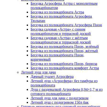
Беседка Агросфера Астра с монолитным
поликарбонатом
Беседка из поликарбоната Астра
Беседка из поликарбоната Агросфера
Тюльпан
Беседка из поликарбоната Агросфера Пион
Беседка садовая «Астра» с синим
поликарбонатом и террасной доской
Беседка садовая «Астра» с жёлтым
поликарбонатом и террасной доской
Беседка из поликарбоната Пион, зелёный
Беседка из поликарбоната Пион, жёлтый
Беседка из поликарбоната Пион,
коричневый
Беседка из поликарбоната Пион, бирюза
Беседка из поликарбоната комфорт Астра
Летний душ для дачи
Дачный туалет Агросфера
Летний душ «Агросфера» без тамбура из
поликарбоната
Душ с раздевалкой Агросфера 0,94×1,7 м из
сотового поликарбоната
Летний душ для дачи с подогревом
Летний душ с подогревом 150л бак
Готовые автонавесы под сотовый поликарбонат