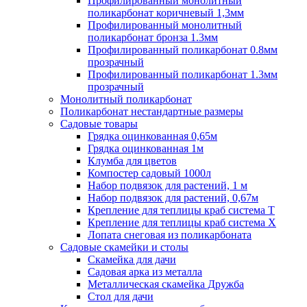
Профилированный монолитный
поликарбонат коричневый 1,3мм
Профилированный монолитный
поликарбонат бронза 1.3мм
Профилированный поликарбонат 0.8мм
прозрачный
Профилированный поликарбонат 1.3мм
прозрачный
Монолитный поликарбонат
Поликарбонат нестандартные размеры
Садовые товары
Грядка оцинкованная 0,65м
Грядка оцинкованная 1м
Клумба для цветов
Компостер садовый 1000л
Набор подвязок для растений, 1 м
Набор подвязок для растений, 0,67м
Крепление для теплицы краб система Т
Крепление для теплицы краб система Х
Лопата снеговая из поликарбоната
Садовые скамейки и столы
Скамейка для дачи
Садовая арка из металла
Металлическая скамейка Дружба
Стол для дачи