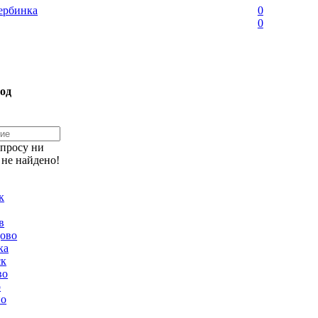
рбинка
0
0
од
апросу ни
 не найдено!
к
в
ово
ка
ск
во
о
но