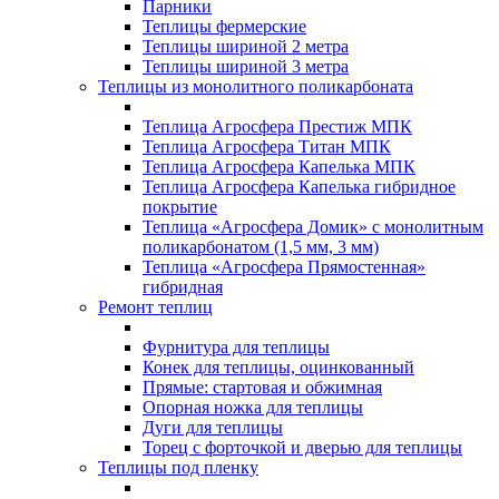
Парники
Теплицы фермерские
Теплицы шириной 2 метра
Теплицы шириной 3 метра
Теплицы из монолитного поликарбоната
Теплица Агросфера Престиж МПК
Теплица Агросфера Титан МПК
Теплица Агросфера Капелька МПК
Теплица Агросфера Капелька гибридное
покрытие
Теплица «Агросфера Домик» с монолитным
поликарбонатом (1,5 мм, 3 мм)
Теплица «Агросфера Прямостенная»
гибридная
Ремонт теплиц
Фурнитура для теплицы
Конек для теплицы, оцинкованный
Прямые: стартовая и обжимная
Опорная ножка для теплицы
Дуги для теплицы
Торец с форточкой и дверью для теплицы
Теплицы под пленку