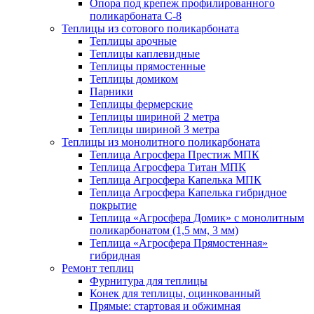
Опора под крепеж профилированного
поликарбоната С-8
Теплицы из сотового поликарбоната
Теплицы арочные
Теплицы каплевидные
Теплицы прямостенные
Теплицы домиком
Парники
Теплицы фермерские
Теплицы шириной 2 метра
Теплицы шириной 3 метра
Теплицы из монолитного поликарбоната
Теплица Агросфера Престиж МПК
Теплица Агросфера Титан МПК
Теплица Агросфера Капелька МПК
Теплица Агросфера Капелька гибридное
покрытие
Теплица «Агросфера Домик» с монолитным
поликарбонатом (1,5 мм, 3 мм)
Теплица «Агросфера Прямостенная»
гибридная
Ремонт теплиц
Фурнитура для теплицы
Конек для теплицы, оцинкованный
Прямые: стартовая и обжимная