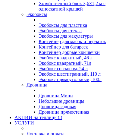
Хозяйственный блок 3,6×1,2 м с
односкатной крышей
Экобоксы
Экобоксы для пластика
Экобоксы для стекла
Экобоксы для макулатуры
Контейнер для масок и перчаток
Контейнер для батареек
Контейнер добрые крышечки
Экобокс квадратный, 46 л
Экобокс квадратный, 71л
Экобокс со скосом, 54 л
Экобокс шестигранный, 110 л
Экобокс прямоугольный, 100л
Дровница
Дровница Мини
Небольшие дровницы
Дровница садовая
Дровница прямостенная
АКЦИИ на теплицы!!!
УСЛУГИ
Доставка и оплата