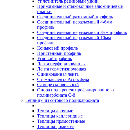
Уплотнитель резиновый узкий
Прижимные и стыковочные алюминиевые
планки
Соединительный разъемный профиль
Соединительный неразъемный 4-6мм
профиль
Соединительный неразъемный 8мм профиль
Соединительный неразъемный 10мм
профиль
Коньковый профиль
Пристенный профиль
Угловой профиль
Лента перфорированная
Лента герметизирующая
Оцинкованная лента
Стяжная лента Агросфера
Саморез кровельный
Опора под крепеж профилированного
поликарбоната С-8
Теплицы из сотового поликарбоната
Теплицы арочные
Теплицы каплевидные
Теплицы прямостенные
Теплицы домиком