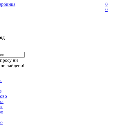
рбинка
0
0
од
апросу ни
 не найдено!
к
в
ово
ка
ск
во
о
но