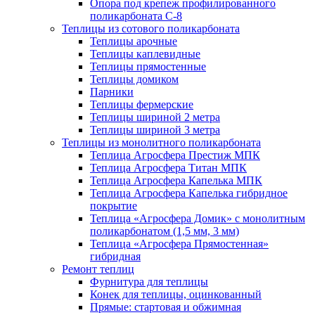
Опора под крепеж профилированного
поликарбоната С-8
Теплицы из сотового поликарбоната
Теплицы арочные
Теплицы каплевидные
Теплицы прямостенные
Теплицы домиком
Парники
Теплицы фермерские
Теплицы шириной 2 метра
Теплицы шириной 3 метра
Теплицы из монолитного поликарбоната
Теплица Агросфера Престиж МПК
Теплица Агросфера Титан МПК
Теплица Агросфера Капелька МПК
Теплица Агросфера Капелька гибридное
покрытие
Теплица «Агросфера Домик» с монолитным
поликарбонатом (1,5 мм, 3 мм)
Теплица «Агросфера Прямостенная»
гибридная
Ремонт теплиц
Фурнитура для теплицы
Конек для теплицы, оцинкованный
Прямые: стартовая и обжимная