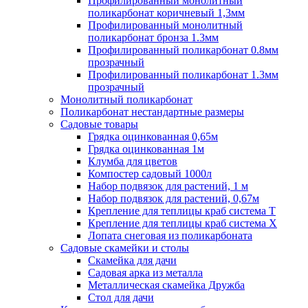
Профилированный монолитный
поликарбонат коричневый 1,3мм
Профилированный монолитный
поликарбонат бронза 1.3мм
Профилированный поликарбонат 0.8мм
прозрачный
Профилированный поликарбонат 1.3мм
прозрачный
Монолитный поликарбонат
Поликарбонат нестандартные размеры
Садовые товары
Грядка оцинкованная 0,65м
Грядка оцинкованная 1м
Клумба для цветов
Компостер садовый 1000л
Набор подвязок для растений, 1 м
Набор подвязок для растений, 0,67м
Крепление для теплицы краб система Т
Крепление для теплицы краб система Х
Лопата снеговая из поликарбоната
Садовые скамейки и столы
Скамейка для дачи
Садовая арка из металла
Металлическая скамейка Дружба
Стол для дачи