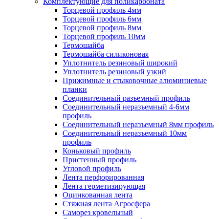
Комплектующие для поликарбоната
Торцевой профиль 4мм
Торцевой профиль 6мм
Торцевой профиль 8мм
Торцевой профиль 10мм
Термошайба
Термошайба силиконовая
Уплотнитель резиновый широкий
Уплотнитель резиновый узкий
Прижимные и стыковочные алюминиевые
планки
Соединительный разъемный профиль
Соединительный неразъемный 4-6мм
профиль
Соединительный неразъемный 8мм профиль
Соединительный неразъемный 10мм
профиль
Коньковый профиль
Пристенный профиль
Угловой профиль
Лента перфорированная
Лента герметизирующая
Оцинкованная лента
Стяжная лента Агросфера
Саморез кровельный