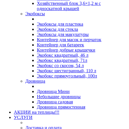
Хозяйственный блок 3,6×1,2 м с
односкатной крышей
Экобоксы
Экобоксы для пластика
Экобоксы для стекла
Экобоксы для макулатуры
Контейнер для масок и перчаток
Контейнер для батареек
Контейнер добрые крышечки
Экобокс квадратный, 46 л
Экобокс квадратный, 71л
Экобокс со скосом, 54 л
Экобокс шестигранный, 110 л
Экобокс прямоугольный, 100л
Дровница
Дровница Мини
Небольшие дровницы
Дровница садовая
Дровница прямостенная
АКЦИИ на теплицы!!!
УСЛУГИ
Доставка и оплата