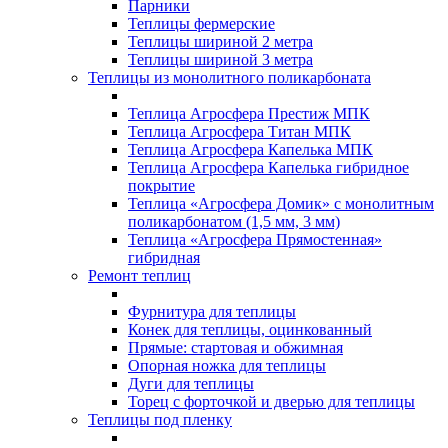
Парники
Теплицы фермерские
Теплицы шириной 2 метра
Теплицы шириной 3 метра
Теплицы из монолитного поликарбоната
Теплица Агросфера Престиж МПК
Теплица Агросфера Титан МПК
Теплица Агросфера Капелька МПК
Теплица Агросфера Капелька гибридное
покрытие
Теплица «Агросфера Домик» с монолитным
поликарбонатом (1,5 мм, 3 мм)
Теплица «Агросфера Прямостенная»
гибридная
Ремонт теплиц
Фурнитура для теплицы
Конек для теплицы, оцинкованный
Прямые: стартовая и обжимная
Опорная ножка для теплицы
Дуги для теплицы
Торец с форточкой и дверью для теплицы
Теплицы под пленку