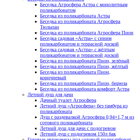
Беседка Агросфера Астра с монолитным
поликарбонатом
Беседка из поликарбоната Астра
Беседка из поликарбоната Агросфера
Тюльпан
Беседка из поликарбоната Агросфера Пион
Беседка садовая «Астра» с синим
поликарбонатом и террасной доской
Беседка садовая «Астра» с жёлтым
поликарбонатом и террасной доской
Беседка из поликарбоната Пион, зелёный
Беседка из поликарбоната Пион, жёлтый
Беседка из поликарбоната Пион,
коричневый
Беседка из поликарбоната Пион, бирюза
Беседка из поликарбоната комфорт Астра
Летний душ для дачи
Дачный туалет Агросфера
Летний душ «Агросфера» без тамбура из
поликарбоната
Душ с раздевалкой Агросфера 0,94×1,7 м из
сотового поликарбоната
Летний душ для дачи с подогревом
Летний душ с подогревом 150л бак
Готовые автонавесы под сотовый поликарбонат