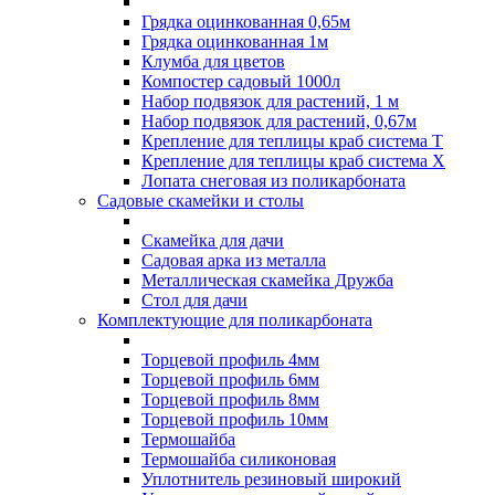
Грядка оцинкованная 0,65м
Грядка оцинкованная 1м
Клумба для цветов
Компостер садовый 1000л
Набор подвязок для растений, 1 м
Набор подвязок для растений, 0,67м
Крепление для теплицы краб система Т
Крепление для теплицы краб система Х
Лопата снеговая из поликарбоната
Садовые скамейки и столы
Скамейка для дачи
Садовая арка из металла
Металлическая скамейка Дружба
Стол для дачи
Комплектующие для поликарбоната
Торцевой профиль 4мм
Торцевой профиль 6мм
Торцевой профиль 8мм
Торцевой профиль 10мм
Термошайба
Термошайба силиконовая
Уплотнитель резиновый широкий